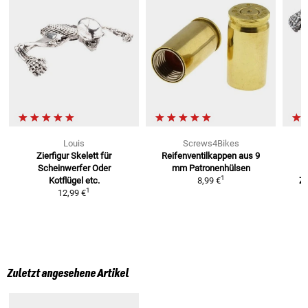
Louis
Screws4Bikes
Zierfigur Skelett für
Reifenventilkappen aus 9
Scheinwerfer
Oder
mm
Patronenhülsen
1
Kotflügel etc.
8,99 €
Z
1
12,99 €
Zuletzt angesehene Artikel