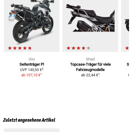
Givi
Shad
Seitenträger Pl
Topcase-Träger
für viele
SR 
2
Fahrzeugmodelle
UVP
140,50 €
1
1
ab
107,10 €
ab
22,44 €
U
Zuletzt angesehene Artikel