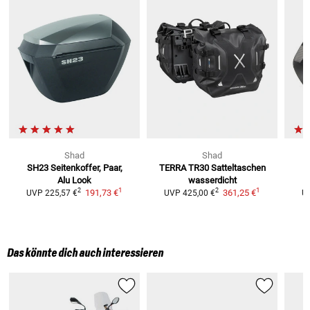
Shad
Shad
SH23 Seitenkoffer, Paar,
TERRA TR30 Satteltaschen
S
Alu Look
wasserdicht
1
1
2
2
191,73 €
361,25 €
UVP
225,57 €
UVP
425,00 €
U
Das könnte dich auch interessieren