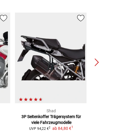
Shad
SW-Mo
3P Seitenkoffer Trägersystem
für
TRAX ADV Koffe
viele Fahrzeugmodelle
silber
inkl. Träge
1
ab
84,80 €
Tasc
2
UVP
94,22 €