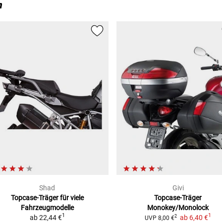
n
Shad
Givi
Topcase-Träger
für viele
Topcase-Träger
Fahrzeugmodelle
Monokey/Monolock
1
1
ab
22,44 €
ab
6,40 €
2
UVP
8,00 €