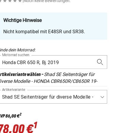
|
Noch keine Bewertungen.
Wichtige Hinweise
Nicht kompatibel mit E48SR und SR38.
inde dein Motorrad:
Motorrad suchen
Shad SE Seitenträger für
rtikelvariante wählen
-
iverse Modelle - HONDA CBR650R/CB650R 19-
Artikelvariante
2
VP
86,00 €
1
78,00 €