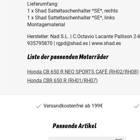
Lieferumfang:
1 x Shad Satteltaschenhalter *SE*, rechts
1 x Shad Satteltaschenhalter *SE*, links
Montagematerial
Hersteller: Nad S.L. | C.Octavio Lacante Pallison 2-
935795870 | rgpd@shad.es | www.shad.es
Liste der passenden Motorräder
Honda CB 650 R NEO SPORTS CAFÉ (RH02/RH08)
Honda CBR 650 R (RH01/RH07)
Versandkostenfrei ab 199€
Passende Artikel