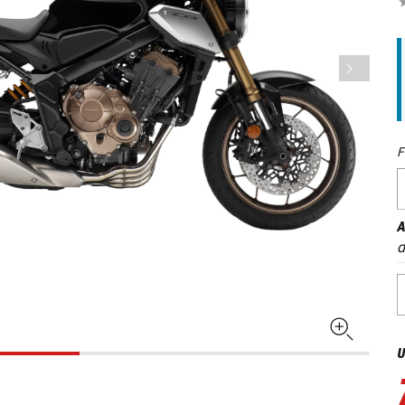
F
A
d
U