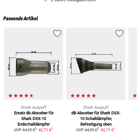
Passende Artikel
Shark Auspuff
Shark Auspuff
Ersatz db-Absorber für
dB-Absorber für Shark DSX-
A
Shark DSX-10
10
Schalldämpfer,
Endschalldämpfer
Befestigung oben
1
1
2
2
42,71 €
42,71 €
UVP
44,95 €
UVP
44,95 €