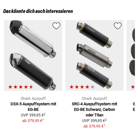
Das könnte dich auch interessieren
Shark Auspuff
Shark Auspuff
DSX-5 Auspuffsystem mit
SRC-4 Auspuffsystem mit
Gp
EG-BE
EG-BE
Schwarz, Carbon
EG
2
oder Titan
UVP
399,95 €
1
2
ab
379,95 €
UVP
399,95 €
1
ab
379,95 €