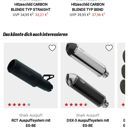
Hitzeschild
CARBON
Hitzeschild
CARBON
BLENDE TYP STRAIGHT
BLENDE TYP BEND
1
1
2
2
33,21 €
37,96 €
UVP
34,95 €
UVP
39,95 €
Das könnte dich auch interessieren
Shark Auspuff
Shark Auspuff
RCT Auspuffsystem mit
DSX-5 Auspuffsystem mit
Gp
EG-BE
EG-BE
EG