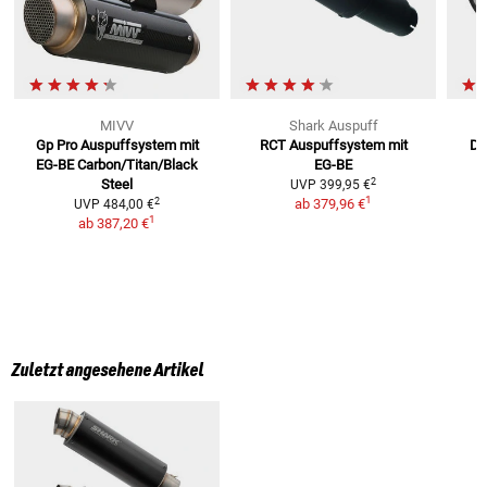
MIVV
Shark Auspuff
Gp Pro Auspuffsystem mit
RCT Auspuffsystem mit
DS
EG-BE
Carbon/Titan/Black
EG-BE
2
Steel
UVP
399,95 €
1
2
ab
379,96 €
UVP
484,00 €
1
ab
387,20 €
Zuletzt angesehene Artikel