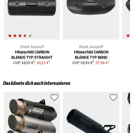
Shark Auspuff
Shark Auspuff
Hitzeschild
CARBON
Hitzeschild
CARBON
BLENDE TYP STRAIGHT
BLENDE TYP BEND
1
1
2
2
33,21 €
37,96 €
UVP
34,95 €
UVP
39,95 €
Das könnte dich auch interessieren