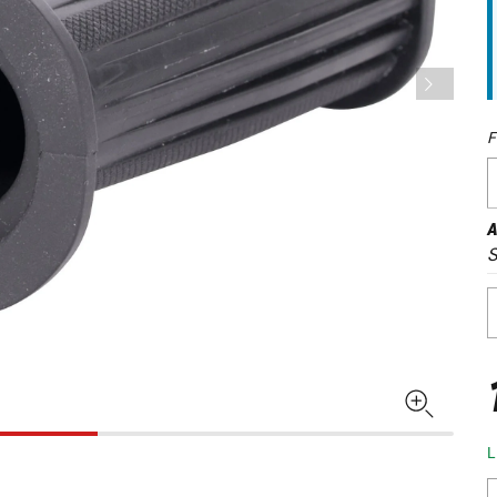
F
A
S
L