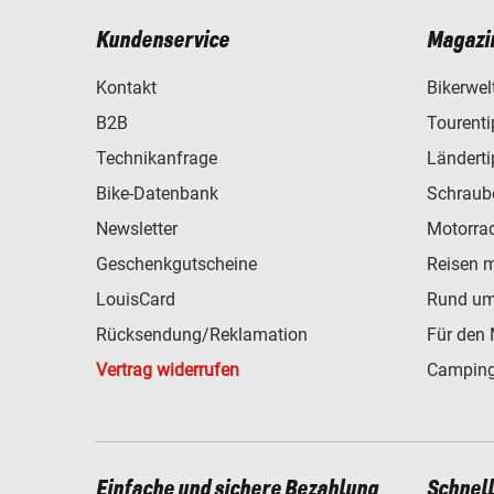
Kundenservice
Magazi
Kontakt
Bikerwel
B2B
Tourent
Technikanfrage
Ländert
Bike-Datenbank
Schraub
Newsletter
Motorra
Geschenkgutscheine
Reisen 
LouisCard
Rund um
Rücksendung/Reklamation
Für den 
Vertrag widerrufen
Camping
Einfache und sichere Bezahlung
Schnel