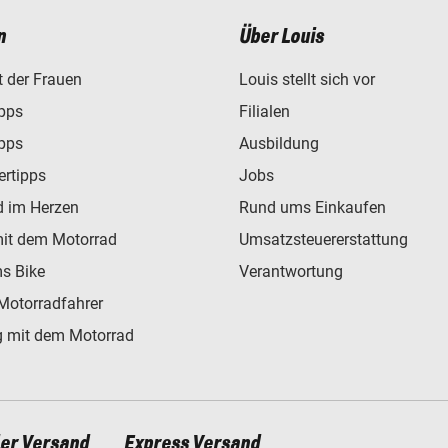
n
Über Louis
t der Frauen
Louis stellt sich vor
ipps
Filialen
ipps
Ausbildung
ertipps
Jobs
d im Herzen
Rund ums Einkaufen
mit dem Motorrad
Umsatzsteuererstattung
s Bike
Verantwortung
Motorradfahrer
 mit dem Motorrad
ler Versand
Express Versand