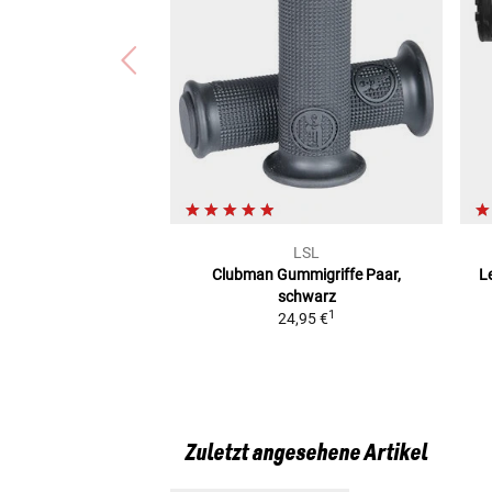
BMW R 65 (0353)
BMW R 100 GS PARIS DAKAR (0474/0484)
BMW R 65 / LS (0358/0359/248)
BMW R 65 G/S (0482)
BMW R 80 G/S (0346)
BMW R 80 RT (0444)
BMW R 100 RS (0306)
BMW R 100 S (0305)
BMW R 80/7 N (0327)
BMW R 65 (EINARMSCHWINGE) (247/85)
BMW R 100/7 (0304)
LSL
BMW R 45 (0351)
Clubman Gummigriffe
Paar,
L
BMW R 80 R (0453)
schwarz
BMW R 100 R MYSTIC (0493)
1
24,95 €
Zuletzt angesehene Artikel