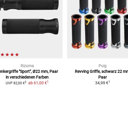
Rizoma
Puig
enkergriffe "Sport", Ø22 mm, Paar
Revving Griffe, schwarz
22 m
in verschiedenen Farben
Paar
1
1
ab
61,00 €
34,99 €
2
UVP
82,00 €