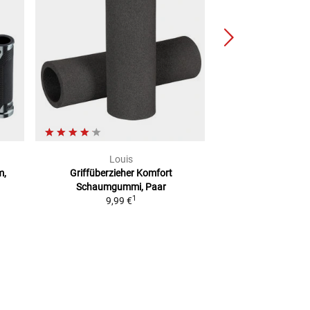
Louis
Lou
m,
Griffüberzieher Komfort
Lenkergriffe 
Schaumgummi, Paar
2
UVP
59,99 €
1
9,99 €