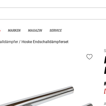
%
MARKEN
MAGAZIN
SERVICE
alldämpfer
Hoske Endschalldämpferset
S
[
A