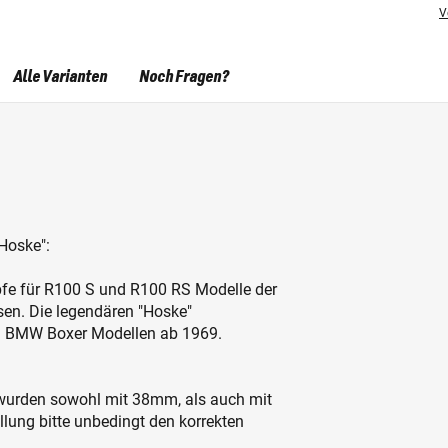
V
Alle Varianten
Noch Fragen?
Hoske":
pfe für R100 S und R100 RS Modelle der
n. Die legendären "Hoske"
n BMW Boxer Modellen ab 1969.
 wurden sowohl mit 38mm, als auch mit
lung bitte unbedingt den korrekten