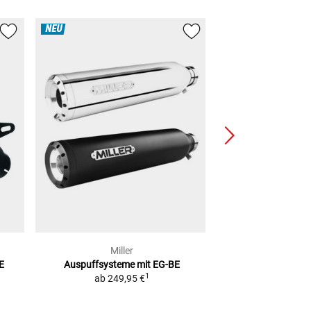
NEU
Miller
MIV
E
Auspuffsysteme mit EG-BE
Gp Pro Auspuffsy
1
ab
249,95 €
Carbon/Titan/
2
UVP
484,00 €