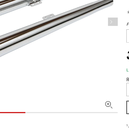
F
L
R
1