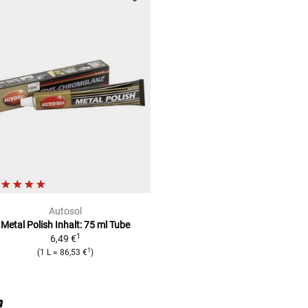
Autosol
Metal Polish
Inhalt: 75 ml Tube
1
6,49 €
1
(
1 L
=
86,53 €
)
n