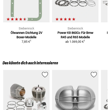
Siebenrock
Siebenrock
Ölwannen Dichtung
2V
Power Kit 860Cc Für Bmw
Po
Boxer-Modelle
R45
und R65 Modelle
1
1
7,85 €
ab
1.069,00 €
Das könnte dich auch interessieren