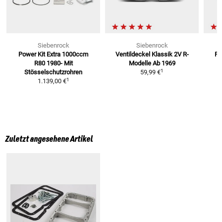
Siebenrock
Siebenrock
Power Kit Extra 1000ccm
Ventildeckel Klassik
2V R-
Po
R80 1980-
Mit
Modelle Ab 1969
1
Stösselschutzrohren
59,99 €
1
1.139,00 €
Zuletzt angesehene Artikel