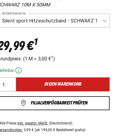
SCHWARZ 10M X 50MM
Artikelvariante
1
29,99 €
1
rundpreis:
(
1 M
=
3,00 €
)
ieferbar
IN DEN WARENKORB
FILIALVERFÜGBARKEIT PRÜFEN
Alle Preise
inkl. gesetzl. MwSt.
(Deutschland).
ersandkosten:
5,99 € (ab 199,00 € Bestellwert gratis).