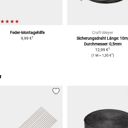
Feder-Montagehilfe
Craft-Meyer
1
9,99 €
Sicherungsdraht
Länge: 10m
Durchmesser: 0,5mm
1
12,99 €
1
(
1 M
=
1,30 €
)
n