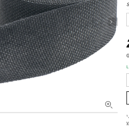
G
L
1
V