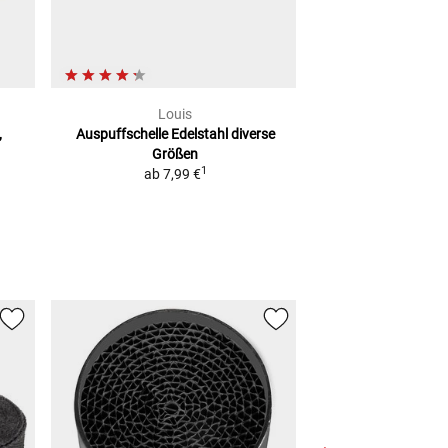
Louis
Hurr
,
Auspuffschelle Edelstahl
diverse
Auspuff-Ersa
Größen
Streetfighter,
, 
1
ab
7,99 €
6,95