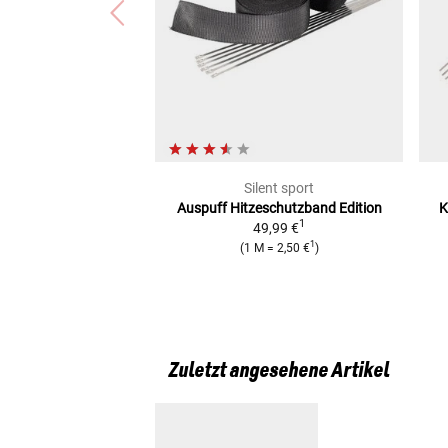
Silent sport
Auspuff Hitzeschutzband
Edition
K
1
49,99 €
1
(
1 M
=
2,50 €
)
Zuletzt angesehene Artikel