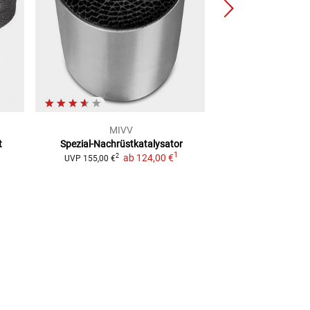
MIVV
GUN GUM Auspuf
t
Spezial-Nachrüstkatalysator
Band
1
ab
124,00 €
6,99
2
UVP
155,00 €
(
1 M
=
6,