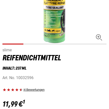
slime
REIFENDICHTMITTEL
INHALT: 237 ML
Art. No.
10032596
|
4 Bewertungen
1
11,99 €