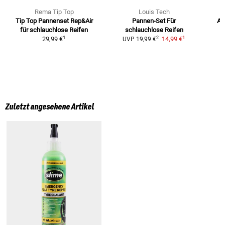
Rema Tip Top
Louis Tech
Tip Top Pannenset Rep&Air
Pannen-Set
Für
Ak
für schlauchlose Reifen
schlauchlose Reifen
1
1
2
29,99 €
14,99 €
UVP
19,99 €
Zuletzt angesehene Artikel