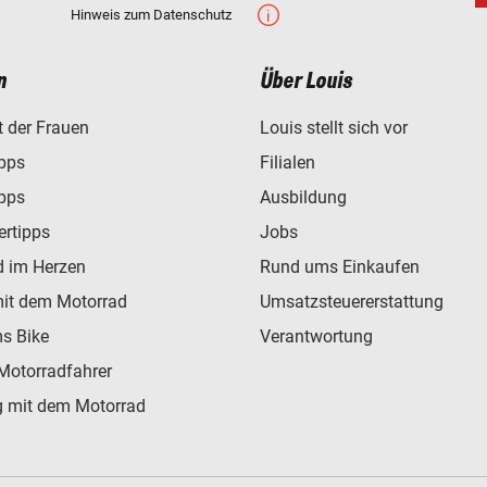
Hinweis zum Datenschutz
n
Über Louis
t der Frauen
Louis stellt sich vor
ipps
Filialen
ipps
Ausbildung
ertipps
Jobs
d im Herzen
Rund ums Einkaufen
mit dem Motorrad
Umsatzsteuererstattung
s Bike
Verantwortung
Motorradfahrer
 mit dem Motorrad