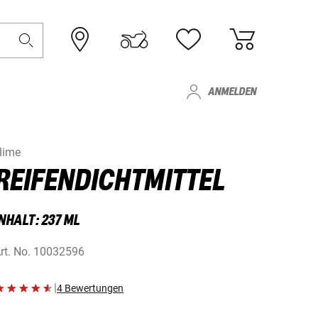
ANMELDEN
lime
REIFENDICHTMITTEL
NHALT: 237 ML
rt. No.
10032596
|
4 Bewertungen