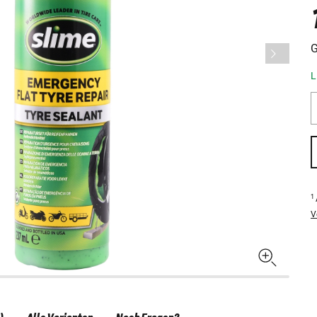
G
L
1
V