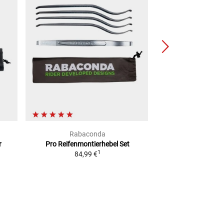
Rabaconda
Bikers 
r
Pro Reifenmontierhebel Set
Mini-Fusspumpe 
1
84,99 €
2
UVP
64,90 €