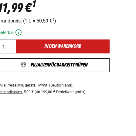
1
11,99 €
1
rundpreis:
(
1 L
=
50,59 €
)
ieferbar
IN DEN WARENKORB
FILIALVERFÜGBARKEIT PRÜFEN
Alle Preise
inkl. gesetzl. MwSt.
(Deutschland).
ersandkosten:
5,99 € (ab 199,00 € Bestellwert gratis).