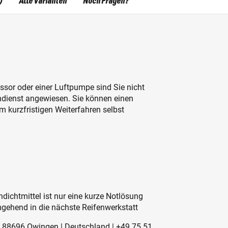
)
Alle Varianten
Noch Fragen?
sor oder einer Luftpumpe sind Sie nicht
ndienst angewiesen. Sie können einen
 kurzfristigen Weiterfahren selbst
dichtmittel ist nur eine kurze Notlösung
mgehend in die nächste Reifenwerkstatt
10 | 88696 Owingen | Deutschland | +49 75 51