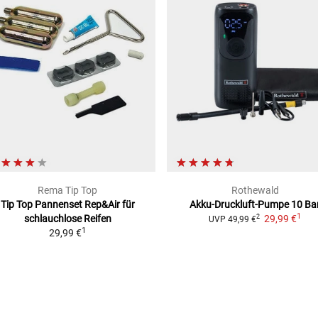
Rema Tip Top
Rothewald
Tip Top Pannenset Rep&Air
für
Akku-Druckluft-Pumpe 10 Ba
1
schlauchlose Reifen
29,99 €
2
UVP
49,99 €
1
29,99 €