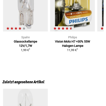
Spahn
Philips
Glassockellampe
Vision Moto H7 +30% 55W
R
12V/1,7W
Halogen-Lampe
1
1
1,99 €
11,99 €
Zuletzt angesehene Artikel