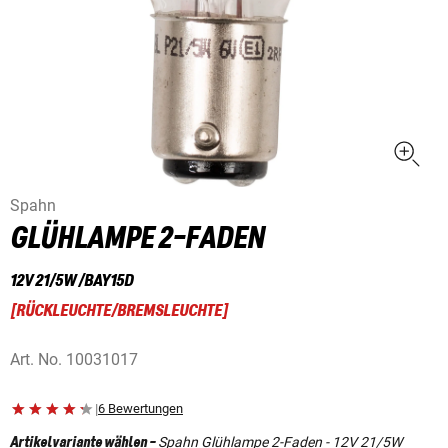
Spahn
GLÜHLAMPE 2-FADEN
12V 21/5W /BAY15D
[
RÜCKLEUCHTE/BREMSLEUCHTE
]
Art. No.
10031017
|
6 Bewertungen
Spahn Glühlampe 2-Faden - 12V 21/5W
Artikelvariante wählen
-