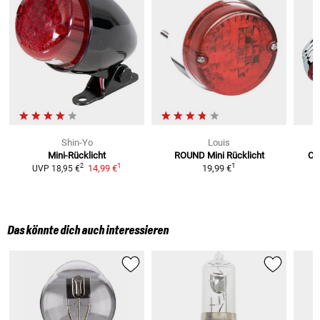
Shin-Yo
Louis
Mini-Rücklicht
ROUND Mini Rücklicht
Cat
1
1
2
14,99 €
19,99 €
UVP
18,95 €
Das könnte dich auch interessieren