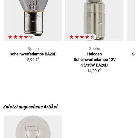
Spahn
Spahn
Scheinwerferlampe BA20D
Halogen
Sch
1
5,99 €
Scheinwerferlampe 12V
35/35W
BA20D
1
14,99 €
Zuletzt angesehene Artikel