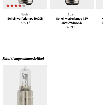
Spahn
Spahn
Scheinwerferlampe BA20D
Scheinwerferlampe 12V
Ni
1
5,99 €
45/40W/BA20D
Sp
1
6,99 €
Zuletzt angesehene Artikel