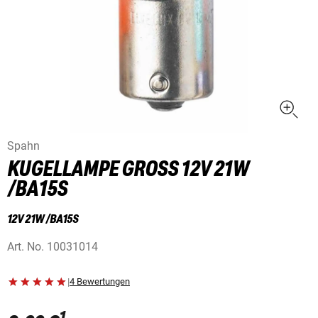
Spahn
KUGELLAMPE GROSS 12V 21W /
BA15S
12V 21W /BA15S
Art. No.
10031014
|
4 Bewertungen
1