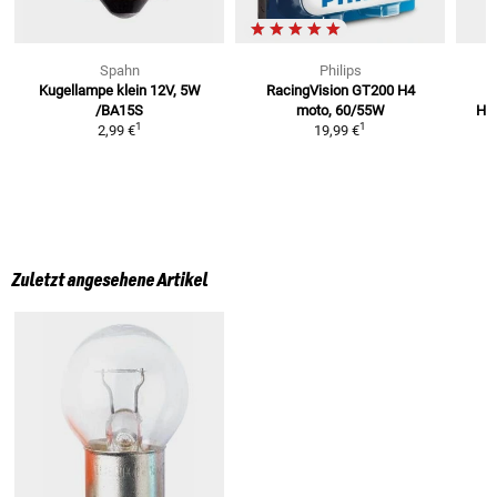
Spahn
Philips
Kugellampe klein 12V, 5W
RacingVision GT200 H4
/BA15S
moto, 60/55W
Ha
1
1
2,99 €
19,99 €
Zuletzt angesehene Artikel