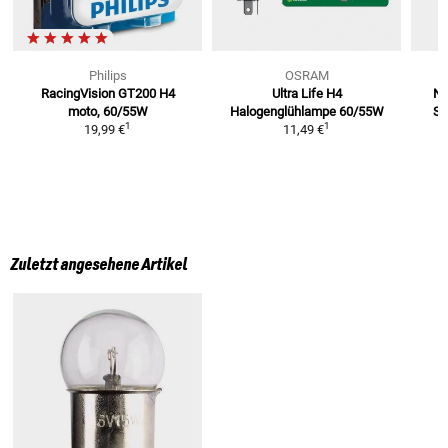
Philips
OSRAM
RacingVision GT200 H4
Ultra Life H4
Ni
moto, 60/55W
Halogenglühlampe
60/55W
Sp
1
1
19,99 €
11,49 €
Zuletzt angesehene Artikel