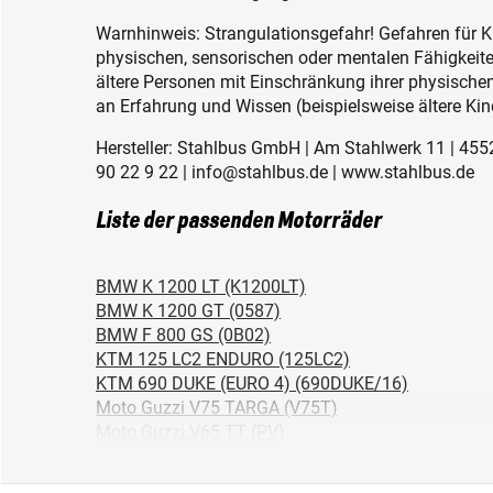
Warnhinweis: Strangulationsgefahr! Gefahren für K
physischen, sensorischen oder mentalen Fähigkeiten
ältere Personen mit Einschränkung ihrer physisch
an Erfahrung und Wissen (beispielsweise ältere Kin
Hersteller: Stahlbus GmbH | Am Stahlwerk 11 | 455
90 22 9 22 | info@stahlbus.de | www.stahlbus.de
Liste der passenden Motorräder
BMW K 1200 LT (K1200LT)
BMW K 1200 GT (0587)
BMW F 800 GS (0B02)
KTM 125 LC2 ENDURO (125LC2)
KTM 690 DUKE (EURO 4) (690DUKE/16)
Moto Guzzi V75 TARGA (V75T)
Moto Guzzi V65 TT (PV)
BMW C1 (125CCM) (C1)
KTM 950 ADVENTURE/S (LC8)