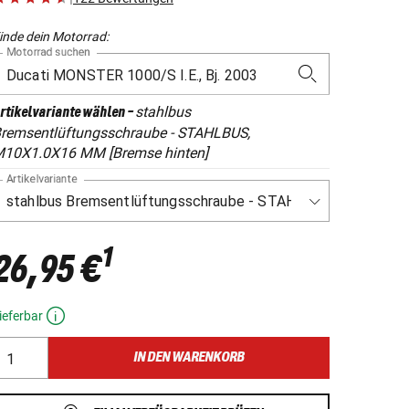
inde dein Motorrad:
Motorrad suchen
stahlbus
rtikelvariante wählen
-
remsentlüftungsschraube - STAHLBUS,
10X1.0X16 MM [Bremse hinten]
Artikelvariante
1
26,95 €
ieferbar
IN DEN WARENKORB