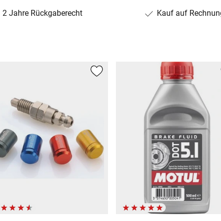
2 Jahre Rückgaberecht
Kauf auf Rechnun
ANS... (KR/KT/01)
C/13)
)