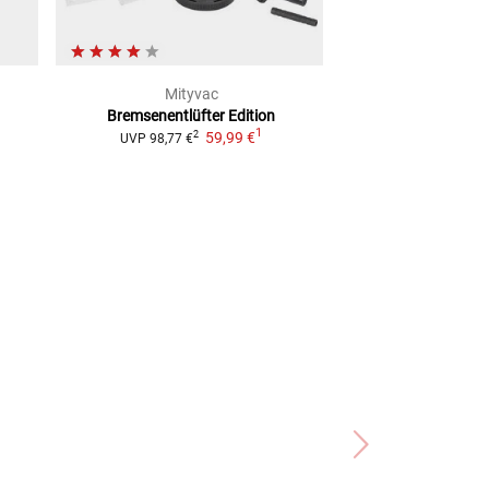
Mityvac
MAG
Bremsenentlüfter
Edition
Reparatursatz
-Br
1
59,99 €
55,00
2
UVP
98,77 €