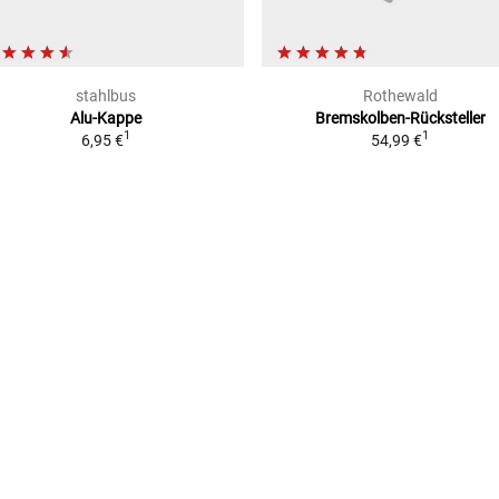
stahlbus
Rothewald
Alu-Kappe
Bremskolben-Rücksteller
1
1
6,95 €
54,99 €
15)