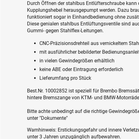
Durch Öffnen der stahlbus Entlüfterschraube kann 
Kupplungshebel herausgepumpt werden. Dazu brauch
funktioniert sogar in Einhandbedienung ohne zusätz
Diese genialen stahlbus Entlüftungsventile sind au
Gummi- gegen Stahlflex-Leitungen.
CNC-Präzisionsdrehteil aus vernickeltem Stah
mit ausführlicher bebilderter Bedienungsanle
in vielen Gewindegrößen erhältlich
keine ABE oder Eintragung erforderlich
Lieferumfang pro Stück
Best.Nr. 10002852 ist speziell für Brembo Bremssät
hintere Bremszange von KTM- und BMW-Motorrädern
Bitte achte unbedingt auf die richtige Gewindegrö
unter "Dokumente"
Warnhinweis: Erstickungsgefahr und innere Verletzu
unter 3 Jahren unzugänglich aufbewahren.