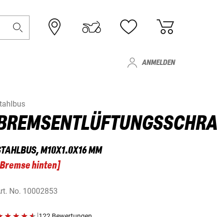
ANMELDEN
tahlbus
BREMSENTLÜFTUNGSSCHRA
STAHLBUS, M10X1.0X16 MM
Bremse hinten
]
rt. No.
10002853
|
122 Bewertungen