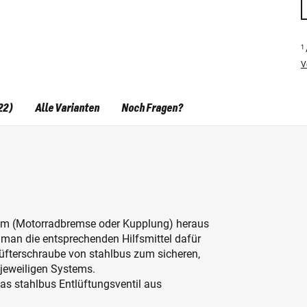
1
V
22)
Alle Varianten
Noch Fragen?
em (Motorradbremse oder Kupplung) heraus
 man die entsprechenden Hilfsmittel dafür
tlüfterschraube von stahlbus zum sicheren,
 jeweiligen Systems.
as stahlbus Entlüftungsventil aus