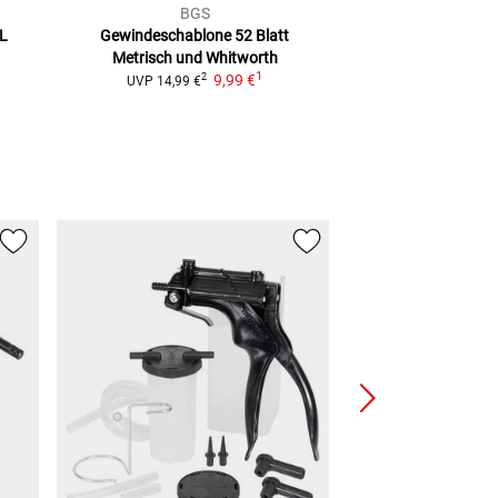
BGS
LS
 L
Gewindeschablone 52 Blatt
Bremslichtschalt
Metrisch und Whitworth
19,95
1
9,99 €
2
UVP
14,99 €