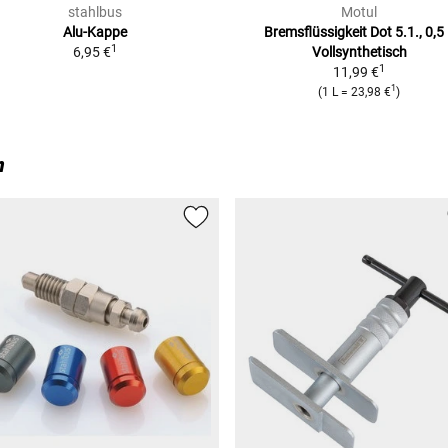
stahlbus
Motul
Alu-Kappe
Bremsflüssigkeit Dot 5.1., 0,5
1
6,95 €
Vollsynthetisch
1
11,99 €
1
(
1 L
=
23,98 €
)
O)
n
ONST)
)