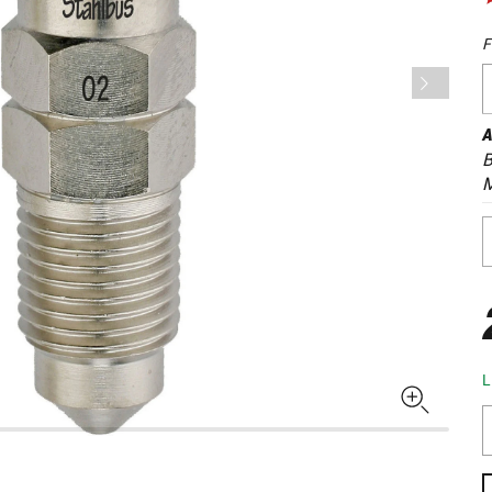
F
A
B
M
L