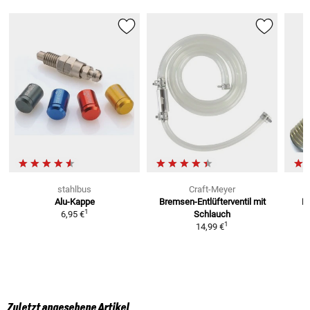
stahlbus
Craft-Meyer
Alu-Kappe
Bremsen-Entlüfterventil
mit
K
1
6,95 €
Schlauch
1
14,99 €
Zuletzt angesehene Artikel