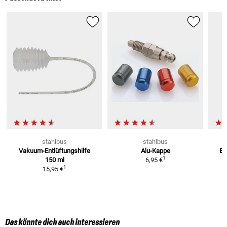
stahlbus
stahlbus
Vakuum-Entlüftungshilfe
Alu-Kappe
Br
1
150 ml
6,95 €
1
15,95 €
Das könnte dich auch interessieren