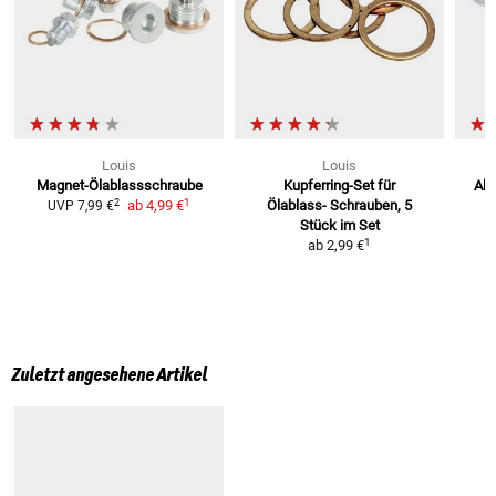
Louis
Louis
Magnet-Ölablassschraube
Kupferring-Set für
Alu
1
2
ab
4,99 €
Ölablass-
Schrauben, 5
Ö
UVP
7,99 €
Stück im Set
1
ab
2,99 €
Zuletzt angesehene Artikel