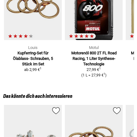
Louis
Motul
Kupferring-Set für
Motorenöl 800 2T FL Road
Mot
Ölablass-
Schrauben, 5
Racing, 1 Liter
Synthese-
Li
Stück im Set
Technologie
1
1
ab
2,99 €
27,99 €
1
(
1 L
=
27,99 €
)
Das könnte dich auch interessieren