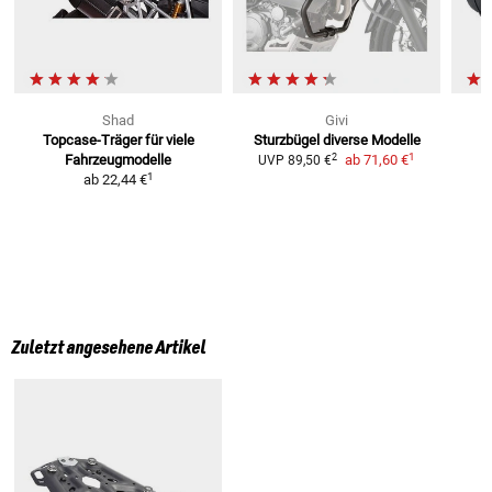
Shad
Givi
Topcase-Träger
für viele
Sturzbügel
diverse Modelle
1
2
Fahrzeugmodelle
ab
71,60 €
UVP
89,50 €
1
ab
22,44 €
Zuletzt angesehene Artikel