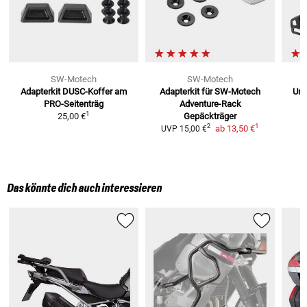
SW-Motech
SW-Motech
Adapterkit DUSC-Koffer am
Adapterkit für SW-Motech
Urb
PRO-Seitenträg
Adventure-Rack
1
25,00 €
Gepäckträger
1
2
ab
13,50 €
UVP
15,00 €
Das könnte dich auch interessieren