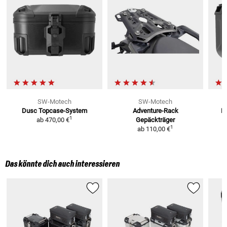
SW-Motech
SW-Motech
Dusc Topcase-System
Adventure-Rack
D
1
ab
470,00 €
Gepäckträger
1
ab
110,00 €
Das könnte dich auch interessieren