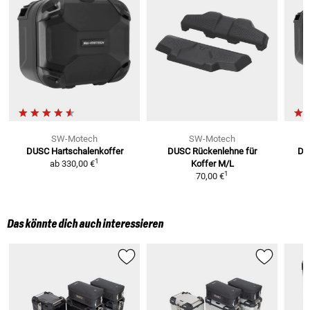
SW-Motech
SW-Motech
DUSC Hartschalenkoffer
DUSC Rückenlehne
für
Du
1
ab
330,00 €
Koffer M/L
1
70,00 €
Das könnte dich auch interessieren