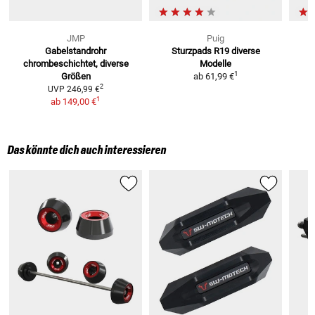
JMP
Puig
Gabelstandrohr
Sturzpads R19
diverse
S
chrombeschichtet, diverse
Modelle
1
Größen
ab
61,99 €
2
UVP
246,99 €
1
ab
149,00 €
Das könnte dich auch interessieren