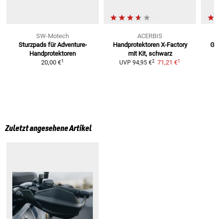
SW-Motech
ACERBIS
Sturzpads für Adventure-
Handprotektoren X-Factory
Gri
Handprotektoren
mit Kit, schwarz
1
1
2
20,00 €
71,21 €
UVP
94,95 €
Zuletzt angesehene Artikel