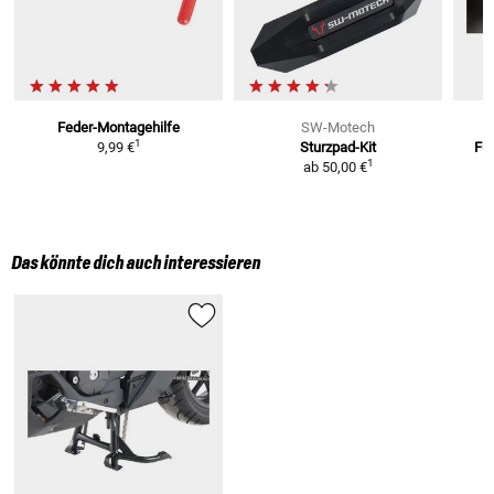
Feder-Montagehilfe
SW-Motech
1
9,99 €
Sturzpad-Kit
Fuß
1
ab
50,00 €
Das könnte dich auch interessieren