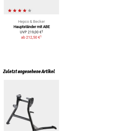
Hepco & Becker
Hauptständer mit ABE
2
UVP
219,00 €
1
ab
212,50 €
Zuletzt angesehene Artikel