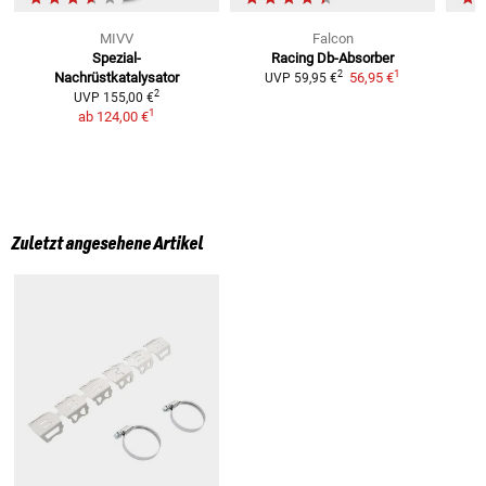
MIVV
Falcon
Spezial-
Racing Db-Absorber
H
1
2
Nachrüstkatalysator
56,95 €
UVP
59,95 €
2
UVP
155,00 €
1
ab
124,00 €
Zuletzt angesehene Artikel