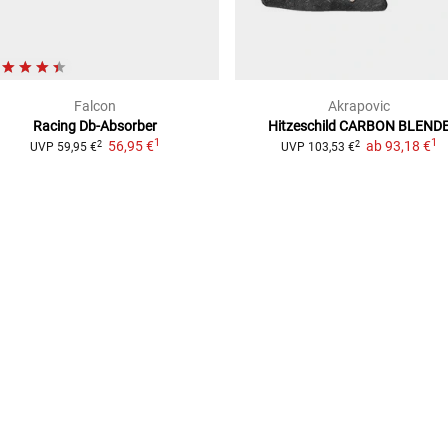
Falcon
Akrapovic
Racing Db-Absorber
Hitzeschild
CARBON BLEND
1
1
56,95 €
ab
93,18 €
2
2
UVP
59,95 €
UVP
103,53 €