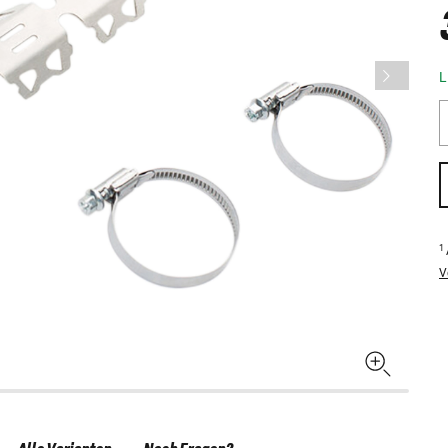
L
1
V