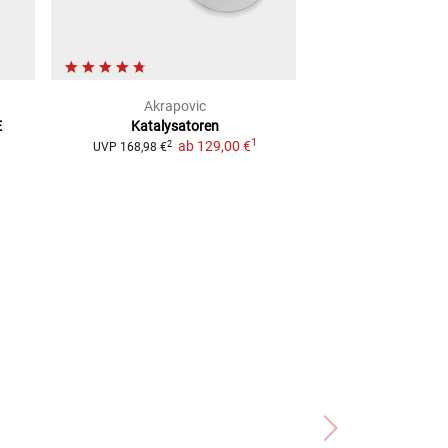
Akrapovic
Silent 
E
Katalysatoren
Hitzeschutzban
1
ab
129,00 €
ab
29,
2
UVP
168,98 €