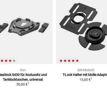
Givi
SW-Motech
Seatlock S430 für Soziussitz
und
T-Lock Halter mit Molle-Adapt
1
Tanklocktaschen, universal
15,00 €
1
30,00 €