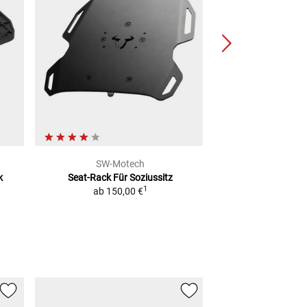
SW-Motech
SW-Mo
k
Seat-Rack Für Soziussitz
Adventure-Rack
1
ab
150,00 €
ab
110,