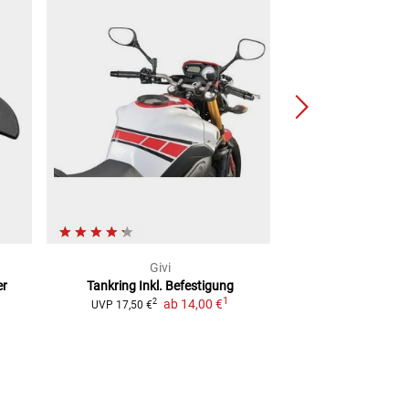
Givi
Giv
er
Tankring Inkl. Befestigung
Befestigungs-Flan
1
ab
14,00 €
Tankruc
2
UVP
17,50 €
2
UVP
25,50 €