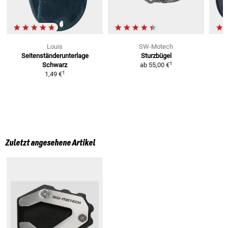
Louis
SW-Motech
Seitenständerunterlage
Sturzbügel
S
1
Schwarz
ab
55,00 €
1
1,49 €
Zuletzt angesehene Artikel