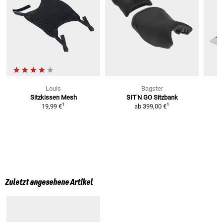
Louis
Bagster
Sitzkissen Mesh
SIT'N GO Sitzbank
S
1
1
19,99 €
ab
399,00 €
Zuletzt angesehene Artikel