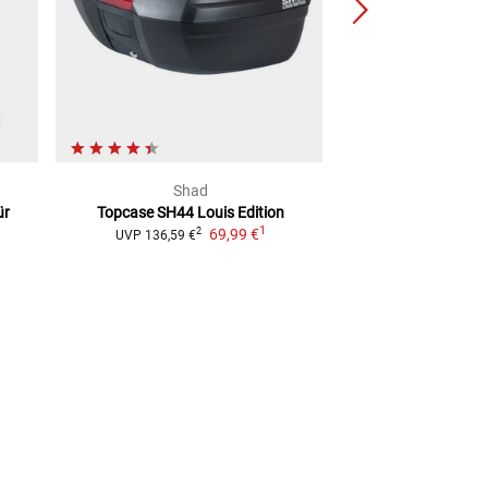
Shad
SW-Mo
ür
Topcase SH44 Louis Edition
Adventure Set DU
1
69,99 €
ab
1.535
2
UVP
136,59 €