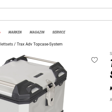
%
MARKEN
MAGAZIN
SERVICE
lettsets
Trax Adv Topcase-System
S
K
A