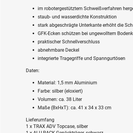
im robotergestütztem Schweißverfahren herge
staub- und wasserdichte Konstruktion
stark abgeschrägte Unterkante erhöht die Sch
GFK-Ecken schützen bei ungewolltem Bodenk
praktischer Schnellverschluss
abnehmbare Deckel
integrierte Tragegriffe und Spanngurtösen
Daten:
Material: 1,5 mm Aluminium
Farbe: silber (eloxiert)
Volumen: ca. 38 Liter
Maße (BxHxT): ca. 41 x 34 x 33 cm
Lieferumfang
1 x TRAX ADV Topcase, silber
1 x ALU-RACK Gepäckträger, schwarz