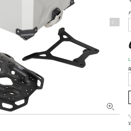
F
L
R
1
V