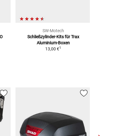
SW-Motech
SW-Mo
RO
Schließzylinder-Kits für
Trax
Trax Schloss
Aluminium-Boxen
30,00
1
13,00 €