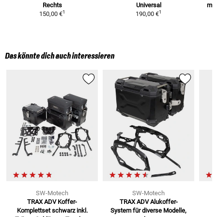
Rechts
Universal
mod
1
1
150,00 €
190,00 €
Das könnte dich auch interessieren
SW-Motech
SW-Motech
TRAX ADV Koffer-
TRAX ADV Alukoffer-
A
Komplettset schwarz
inkl.
System
für diverse Modelle,