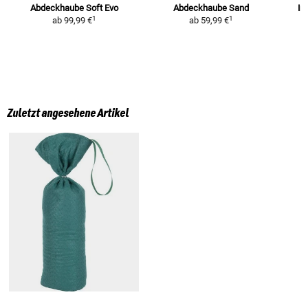
Abdeckhaube Soft Evo
Abdeckhaube Sand
In
1
1
ab
99,99 €
ab
59,99 €
Zuletzt angesehene Artikel