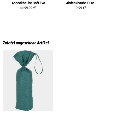
Abdeckhaube Soft Evo
Abdeckhaube Pure
A
1
1
ab
99,99 €
19,99 €
Zuletzt angesehene Artikel