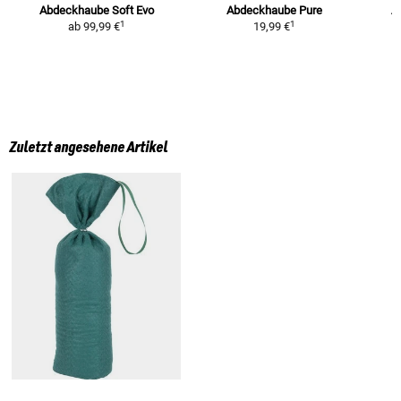
Abdeckhaube Soft Evo
Abdeckhaube Pure
A
1
1
ab
99,99 €
19,99 €
Zuletzt angesehene Artikel