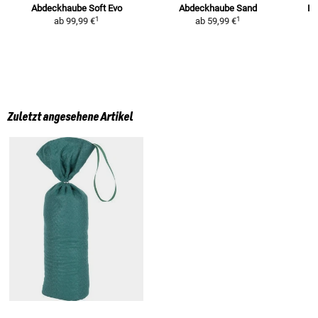
Abdeckhaube Soft Evo
Abdeckhaube Sand
In
1
1
ab
99,99 €
ab
59,99 €
Zuletzt angesehene Artikel