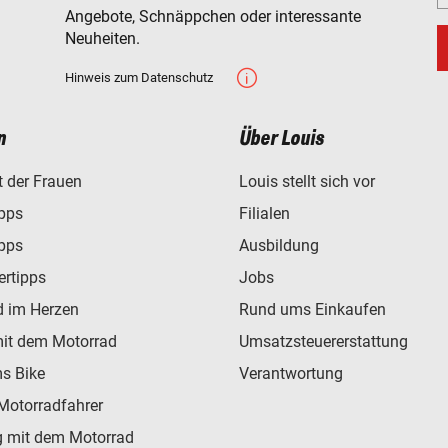
Angebote, Schnäppchen oder interessante
Neuheiten.
Hinweis zum Datenschutz
n
Über Louis
t der Frauen
Louis stellt sich vor
ipps
Filialen
ipps
Ausbildung
ertipps
Jobs
d im Herzen
Rund ums Einkaufen
mit dem Motorrad
Umsatzsteuererstattung
s Bike
Verantwortung
Motorradfahrer
 mit dem Motorrad