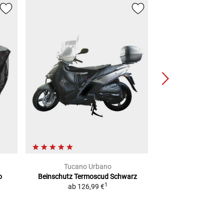
Tucano Urbano
Lou
o
Beinschutz Termoscud Schwarz
Abdeckhaube
1
ab
126,99 €
2
UVP
99,99 €