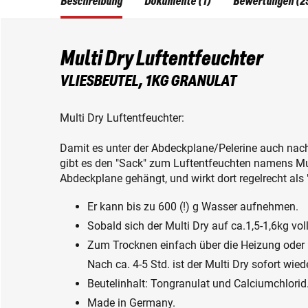
Beschreibung
Dokumente (1)
Bewertungen (2
Multi Dry Luftentfeuchter
VLIESBEUTEL, 1KG GRANULAT
Multi Dry Luftentfeuchter:
Damit es unter der Abdeckplane/Pelerine auch nach
gibt es den "Sack" zum Luftentfeuchten namens Mult
Abdeckplane gehängt, und wirkt dort regelrecht als
Er kann bis zu 600 (!) g Wasser aufnehmen.
Sobald sich der Multi Dry auf ca.1,5-1,6kg vol
Zum Trocknen einfach über die Heizung oder 
Nach ca. 4-5 Std. ist der Multi Dry sofort wie
Beutelinhalt: Tongranulat und Calciumchlorid
Made in Germany.