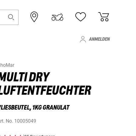
ANMELDEN
ThoMar
MULTI DRY
LUFTENTFEUCHTER
VLIESBEUTEL, 1KG GRANULAT
rt. No.
10005049