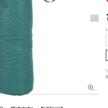
L
1
V