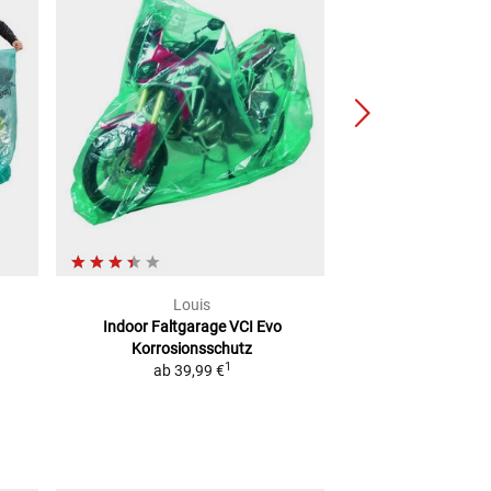
Louis
Lou
Indoor Faltgarage VCI Evo
Abdeckhaube 
Korrosionsschutz
ab
34,
1
ab
39,99 €