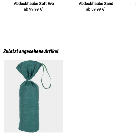
Abdeckhaube Soft Evo
Abdeckhaube Sand
In
1
1
ab
99,99 €
ab
59,99 €
Zuletzt angesehene Artikel