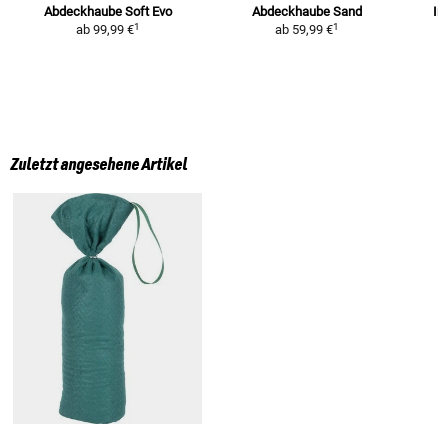
Abdeckhaube Soft Evo
Abdeckhaube Sand
In
1
1
ab
99,99 €
ab
59,99 €
Zuletzt angesehene Artikel