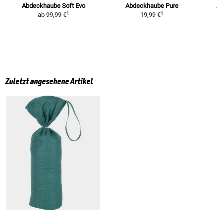
Abdeckhaube Soft Evo
Abdeckhaube Pure
A
1
1
ab
99,99 €
19,99 €
Zuletzt angesehene Artikel