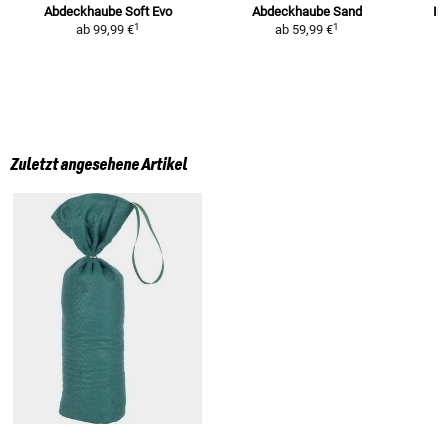
Abdeckhaube Soft Evo
Abdeckhaube Sand
In
1
1
ab
99,99 €
ab
59,99 €
Zuletzt angesehene Artikel