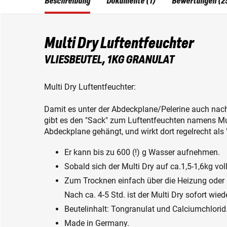
Beschreibung
Dokumente (1)
Bewertungen (2
Multi Dry Luftentfeuchter
VLIESBEUTEL, 1KG GRANULAT
Multi Dry Luftentfeuchter:
Damit es unter der Abdeckplane/Pelerine auch nach
gibt es den "Sack" zum Luftentfeuchten namens Mult
Abdeckplane gehängt, und wirkt dort regelrecht als
Er kann bis zu 600 (!) g Wasser aufnehmen.
Sobald sich der Multi Dry auf ca.1,5-1,6kg vol
Zum Trocknen einfach über die Heizung oder 
Nach ca. 4-5 Std. ist der Multi Dry sofort wie
Beutelinhalt: Tongranulat und Calciumchlorid
Made in Germany.