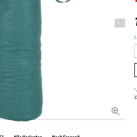
L
1
V