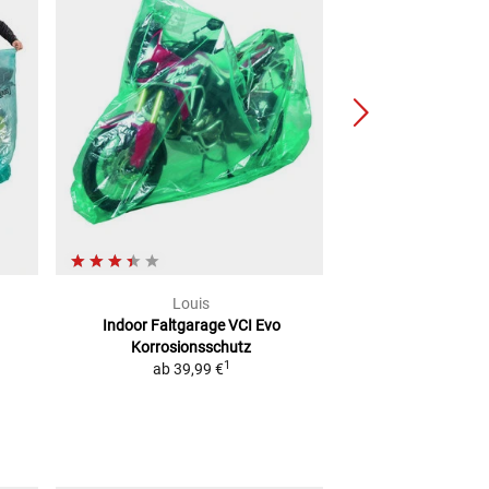
Louis
Lou
Indoor Faltgarage VCI Evo
Abdeckhaube 
Korrosionsschutz
ab
34,
1
ab
39,99 €