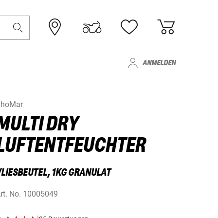
ANMELDEN
ThoMar
MULTI DRY
LUFTENTFEUCHTER
VLIESBEUTEL, 1KG GRANULAT
rt. No.
10005049