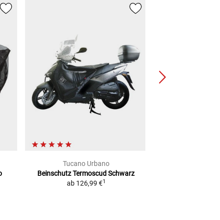
Tucano Urbano
Lou
o
Beinschutz Termoscud Schwarz
Abdeckhaube
1
ab
126,99 €
2
UVP
99,99 €