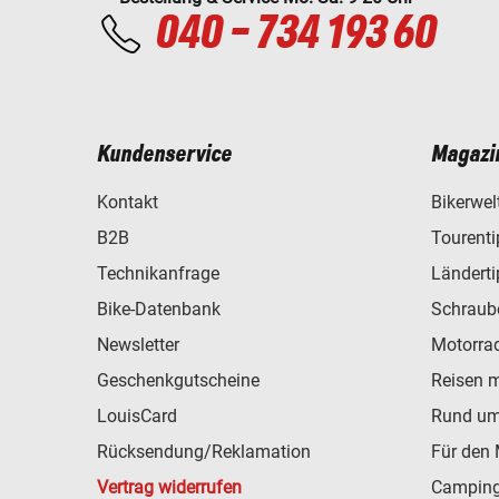
040 - 734 193 60
Kundenservice
Magazi
Kontakt
Bikerwel
B2B
Tourent
Technikanfrage
Ländert
Bike-Datenbank
Schraub
Newsletter
Motorra
Geschenkgutscheine
Reisen 
LouisCard
Rund um
Rücksendung/Reklamation
Für den 
Vertrag widerrufen
Camping