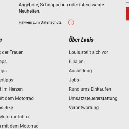
Angebote, Schnäppchen oder interessante
Neuheiten.
Hinweis zum Datenschutz
n
Über Louis
t der Frauen
Louis stellt sich vor
ipps
Filialen
ipps
Ausbildung
ertipps
Jobs
d im Herzen
Rund ums Einkaufen
mit dem Motorrad
Umsatzsteuererstattung
s Bike
Verantwortung
Motorradfahrer
 mit dem Motorrad