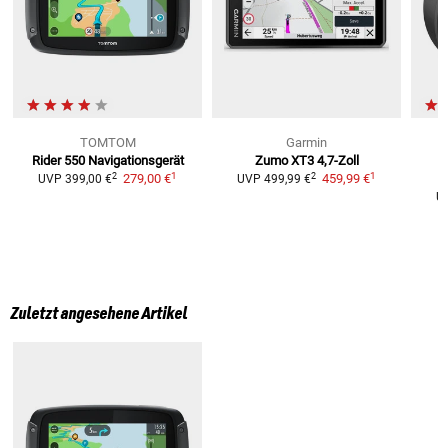
TOMTOM
Garmin
Rider 550
Navigationsgerät
Zumo XT3 4,7-Zoll
1
1
2
2
279,00 €
459,99 €
UVP
399,00 €
UVP
499,99 €
U
Zuletzt angesehene Artikel