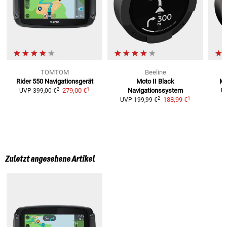
TOMTOM
Beeline
Rider 550
Navigationsgerät
Moto II Black
Mo
1
2
279,00 €
Navigationssystem
UVP
399,00 €
U
1
2
188,99 €
UVP
199,99 €
Zuletzt angesehene Artikel