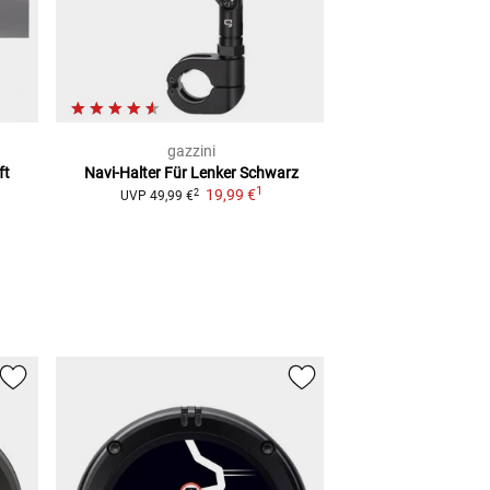
gazzini
TOM
ft
Navi-Halter Für Lenker
Schwarz
Aktivhalter & 
1
19,99 €
TomTom Rider
40, 
2
UVP
49,99 €
420, 450 
UVP
129,95 €