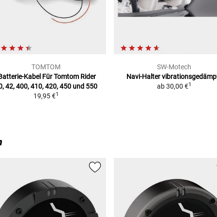
TOMTOM
SW-Motech
Batterie-Kabel Für Tomtom
Rider
Navi-Halter
vibrationsgedämp
1
0, 42, 400, 410, 420, 450 und 550
ab
30,00 €
1
19,95 €
n