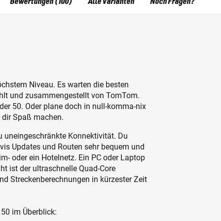
Bewertungen (100)
Alle Varianten
Noch Fragen?
öchstem Niveau. Es warten die besten
wählt und zusammengestellt von TomTom.
der 50. Oder plane doch in null-komma-nix
e dir Spaß machen.
 uneingeschränkte Konnektivität. Du
 Navis Updates und Routen sehr bequem und
im- oder ein Hotelnetz. Ein PC oder Laptop
ht ist der ultraschnelle Quad-Core
sind Streckenberechnungen in kürzester Zeit
50 im Überblick: