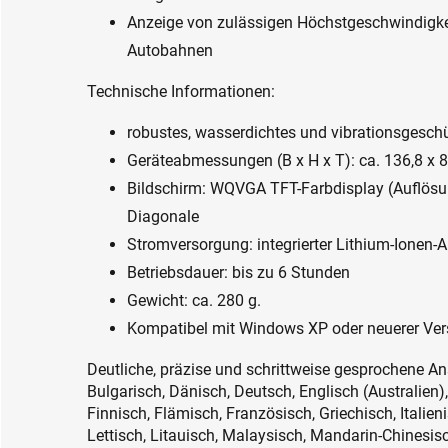
Anzeige von zulässigen Höchstgeschwindigke
Autobahnen
Technische Informationen:
robustes, wasserdichtes und vibrationsgesch
Geräteabmessungen (B x H x T): ca. 136,8 x 
Bildschirm: WQVGA TFT-Farbdisplay (Auflösung
Diagonale
Stromversorgung: integrierter Lithium-Ionen-
Betriebsdauer: bis zu 6 Stunden
Gewicht: ca. 280 g.
Kompatibel mit Windows XP oder neuerer Ver
Deutliche, präzise und schrittweise gesprochene A
Bulgarisch, Dänisch, Deutsch, Englisch (Australien),
Finnisch, Flämisch, Französisch, Griechisch, Italie
Lettisch, Litauisch, Malaysisch, Mandarin-Chinesis