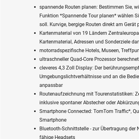
spannende Routen planen: Bestimmen Sie, wie
Funktion *Spannende Tour planen* wählen Sie
soll. Kurvige, bergige Routen direkt am Gerät p
Kartenmaterial von 19 Ländern Zentraleuropa
Kartenmaterial, Adressen und Sonderziele da
motorradspezifische Hotels, Museen, Treffpun
ultraschneller Quad-Core Prozessor berechnet 
cleveres 4,3 Zoll Display: Der berührungsempf
Umgebungslichtverhältnisse und an die Bed
anpassbar
Routenaufzeichnung mit Tourenstatistiken: Z
inklusive spontaner Abstecher oder Abkürzung
Smartphone Connected: TomTom Traffic*, Qu
Smartphone
Bluetooth-Schnittstelle - zur Übertragung de
fähige Headsets