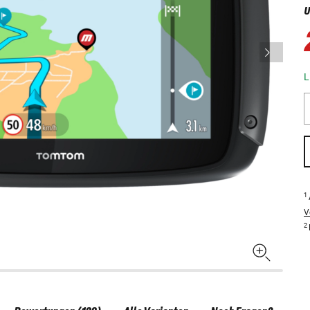
U
L
1
V
2