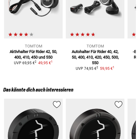
TOMTOM
TOMTOM
Aktivhalter Für
Rider 42, 50,
Autohalter Für Rider
40, 42,
-Ba
400, 410, 450 und 550
50, 400, 410, 420, 450, 500,
Rid
1
2
49,95 €
550
UVP
69,95 €
1
2
59,95 €
UVP
74,95 €
Das könnte dich auch interessieren