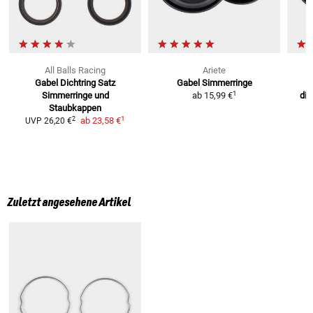
All Balls Racing
Ariete
Gabel Dichtring Satz
Gabel Simmerringe
1
Simmerringe und
ab
15,99 €
div
Staubkappen
1
2
ab
23,58 €
UVP
26,20 €
Zuletzt angesehene Artikel