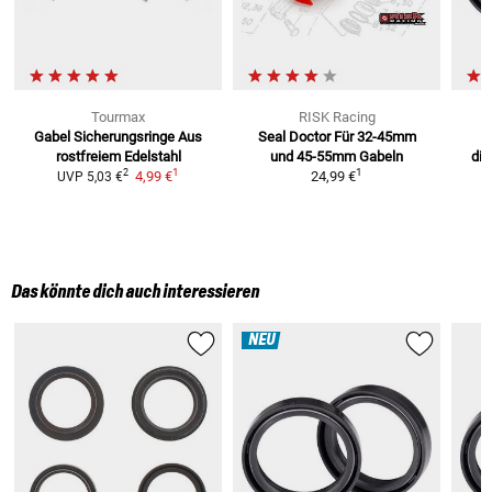
Tourmax
RISK Racing
Gabel Sicherungsringe
Aus
Seal Doctor
Für 32-45mm
rostfreiem Edelstahl
und 45-55mm Gabeln
div
1
1
2
4,99 €
24,99 €
UVP
5,03 €
Das könnte dich auch interessieren
NEU