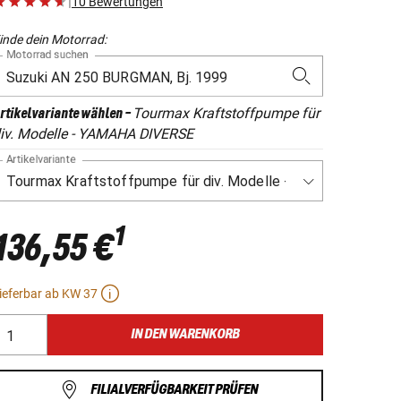
|
10 Bewertungen
inde dein Motorrad:
Motorrad suchen
Tourmax Kraftstoffpumpe für
rtikelvariante wählen
-
iv. Modelle - YAMAHA DIVERSE
Artikelvariante
1
136,55 €
ieferbar ab KW 37
IN DEN WARENKORB
FILIALVERFÜGBARKEIT PRÜFEN