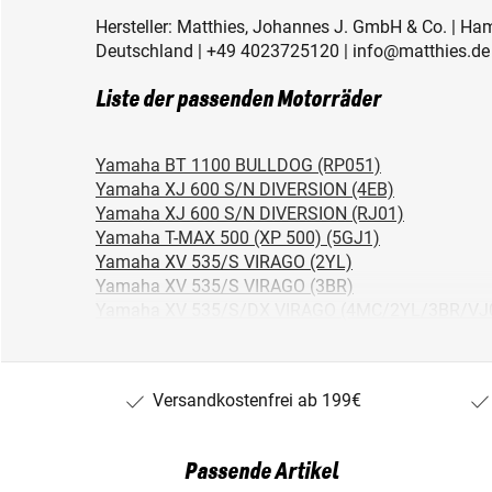
Hersteller: Matthies, Johannes J. GmbH & Co. | Ha
Deutschland | +49 4023725120 | info@matthies.de
Liste der passenden Motorräder
Yamaha BT 1100 BULLDOG (RP051)
Yamaha XJ 600 S/N DIVERSION (4EB)
Yamaha XJ 600 S/N DIVERSION (RJ01)
Yamaha T-MAX 500 (XP 500) (5GJ1)
Yamaha XV 535/S VIRAGO (2YL)
Yamaha XV 535/S VIRAGO (3BR)
Yamaha XV 535/S/DX VIRAGO (4MC/2YL/3BR/VJ
Yamaha XVS 650 DRAG STAR (4VR/4XR/VM031/0
Yamaha XVS 650 DRAG STAR CLASSIC (VM02/03
Yamaha XVS 1100 DRAG STAR (VP05)
Versandkostenfrei ab 199€
Yamaha XJ 600 S/N DIVERSION (4LX)
Suzuki VL 1500 INTRUDER (AL/WVAL)
Suzuki AN 250 BURGMAN (AN)
Passende Artikel
Piaggio CARNABY 125 (CARNABY125)