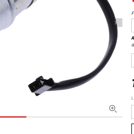
F
A
d
L