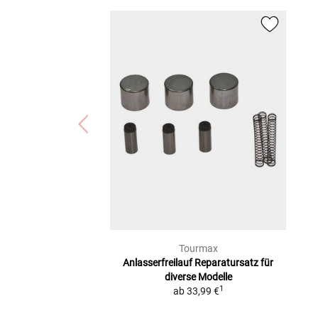
Piaggio CARNABY 200 (CARNABY200)
Yamaha TDM 850 (4TX)
Vespa GTV 125 (GTV-125)
Gilera RUNNER 125 VX/R (M24000)
Vespa LX 125 (M44100/M44300)
Gilera NEXUS 125 (NEXUS-125)
Gilera RUNNER ST 200 (RUN-200ST)
Vespa S 125/I.E. (S125-125)
Vespa S 125 I.E. 3V (SPRINT) (S125-3V)
Yamaha YP 250 MAJESTY (SG041)
Yamaha YP 250 R X-MAX (SG162)
Kymco XCITING 500 (VERGASER) (T7)
Suzuki AN 400 BURGMAN (WVAU)
Piaggio X7 125 / I.E. (X7-125)
Piaggio XEVO 125 (XEVO-125)
Tourmax
Anlasserfreilauf Reparatursatz
für
diverse Modelle
1
ab
33,99 €