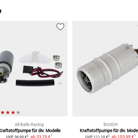
n
All Balls Racing
BOSCH
Kraftstoffpumpe für div. Modelle
Kraftstoffpumpe für div. Model
1
1
ab
33,29 €
ab
105,99 €
2
2
UVP
36,99 €
UVP
111,10 €