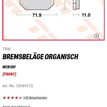
TRW
BREMSBELÄGE ORGANISCH
MCB 501
[
FRONT
]
Art. No.
10044110
|
145 Bewertungen
Finde dein Motorrad: