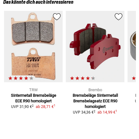
Das könnte dich auch interessieren
TRW
Brembo
Sintermetall Bremsbeläge
Bremsbeläge Sintermetall
B
ECE R90 homologiert
Bremsbelagsatz ECE R90
U
1
2
ab
28,71 €
homologiert
UVP
31,90 €
1
2
ab
14,99 €
UVP
34,36 €